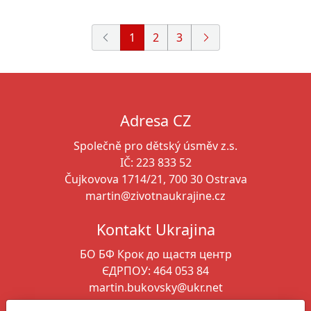
1
2
3
Adresa CZ
Společně pro dětský úsměv z.s.
IČ: 223 833 52
Čujkovova 1714/21, 700 30 Ostrava
martin@zivotnaukrajine.cz
Kontakt Ukrajina
БО БФ Крок до щастя
центр
ЄДРПОУ: 464 053 84
martin.bukovsky@ukr.net
+380 664 346 261