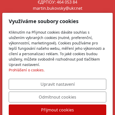
ЄДРПОУ: 464 053 84
martin.bukovsky@ukr.net
+380 664 346 261
Využíváme soubory cookies
Ředitel spolku
Kliknutím na Přijmout cookies dáváte souhlas s
Martin Bukovský
uložením vybraných cookies (nutné, preferenční,
martin@zivotnaukrajine.cz
výkonnostní, marketingové). Cookies používáme pro
+420 606 761 568
lepší fungování našeho webu, měření jeho výkonnosti a
cílení a personalizaci reklam. To jaké cookies budou
+380 664 346 261
uloženy, můžete svobodně rozhodnout pod tlačítkem
Upravit nastavení.
Sledujte nás
Prohlášení o cookies.
Upravit nastavení
Odmítnout cookies
Přijmout cookies
Copyright © 2026
|
Společně pro dětský úsměv, z.s.