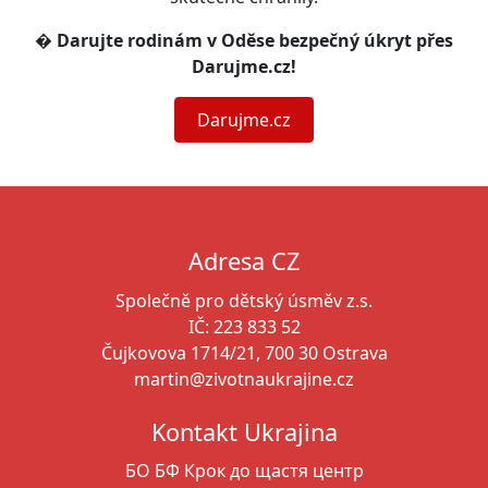
�️
Darujte rodinám v Oděse bezpečný úkryt přes
Darujme.cz!
Darujme.cz
Adresa CZ
Společně pro dětský úsměv z.s.
IČ: 223 833 52
Čujkovova 1714/21, 700 30 Ostrava
martin@zivotnaukrajine.cz
Kontakt Ukrajina
БО БФ Крок до щастя
центр