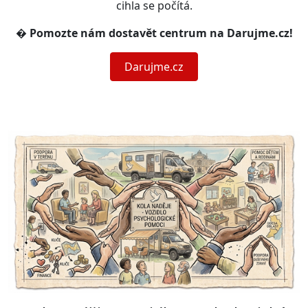
cihla se počítá.
�️
Pomozte nám dostavět centrum na Darujme.cz!
Darujme.cz