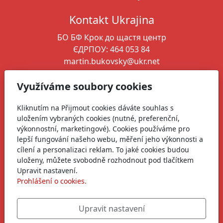
Kontakt Ukrajina
БО БФ Крок до щастя
центр
ЄДРПОУ: 464 053 84
martin.bukovsky@ukr.net
+380 664 346 261
Využíváme soubory cookies
Ředitel spolku
Kliknutím na Přijmout cookies dáváte souhlas s
Martin Bukovský
uložením vybraných cookies (nutné, preferenční,
martin@zivotnaukrajine.cz
výkonnostní, marketingové). Cookies používáme pro
+420 606 761 568
lepší fungování našeho webu, měření jeho výkonnosti a
cílení a personalizaci reklam. To jaké cookies budou
+380 664 346 261
uloženy, můžete svobodně rozhodnout pod tlačítkem
Upravit nastavení.
Sledujte nás
Prohlášení o cookies.
Upravit nastavení