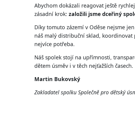
Abychom dokázali reagovat ještě rychleji
zásadní krok:
založili jsme dceřiný spo
Díky tomuto zázemí v Oděse nejsme jen 
náš malý distribuční sklad, koordinova
nejvíce potřeba.
Náš spolek stojí na upřímnosti, transpa
dětem úsměv i v těch nejťažších časech.
Martin Bukovský
Zakladatel spolku Společně pro dětský úsm