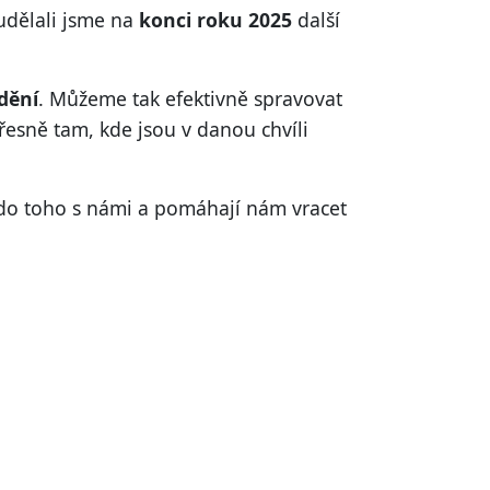
 udělali jsme na
konci roku 2025
další
dění
. Můžeme tak efektivně spravovat
esně tam, kde jsou v danou chvíli
u do toho s námi a pomáhají nám vracet