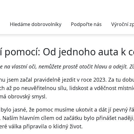
Hledáme dobrovolníky
Podpořte nás
Výroční z
ší pomocí: Od jednoho auta k 
e na vlastní oči, nemůžete prostě otočit hlavu a odejít. 
inu jsem začal pravidelně jezdit v roce 2023. Za tu d
h až po neuvěřitelnou sílu, lidskost a vděčnost místní
má obrovský smysl.
, bylo jasné, že pomoc musíme ukotvit a dát jí pevný ř
. Naším hlavním cílem od začátku bylo přinášet naděj
ré válka připravila o klidný život.