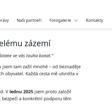
právy
Naši partneři
Fotogalerie
Kontakty
celému zázemí
Zůstane ve vás touha konat."
obu jsem tam zažil mnohé – od beznaděje
ch obyvatel. Každá cesta mě utvrdila v
ád. V
lednu 2025
jsem proto založil
i, bezpečí a konkrétní podporu těm