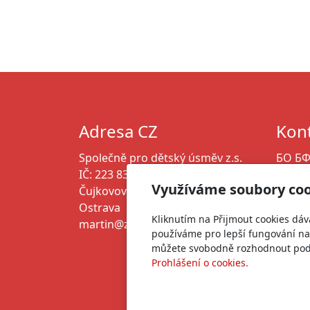
O 
Adresa CZ
Kont
Společně pro dětský úsměv z.s.
БО БФ
IČ: 223 833 52
ЄДРПО
Využíváme soubory coo
Čujkovova 1714/21, 700 30
marti
Ostrava
+380 6
Kliknutím na Přijmout cookies dáv
martin@zivotnaukrajine.cz
používáme pro lepší fungování naš
můžete svobodně rozhodnout pod t
Prohlášení o cookies.