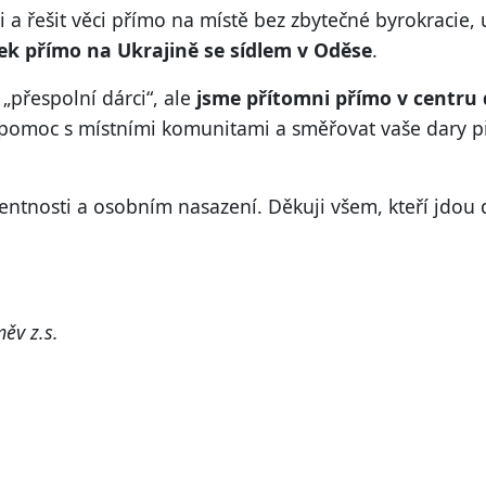
 a řešit věci přímo na místě bez zbytečné byrokracie,
lek přímo na Ukrajině se sídlem v Oděse
.
„přespolní dárci“, ale
jsme přítomni přímo v centru 
t pomoc s místními komunitami a směřovat vaše dary př
rentnosti a osobním nasazení. Děkuji všem, kteří jdo
ěv z.s.