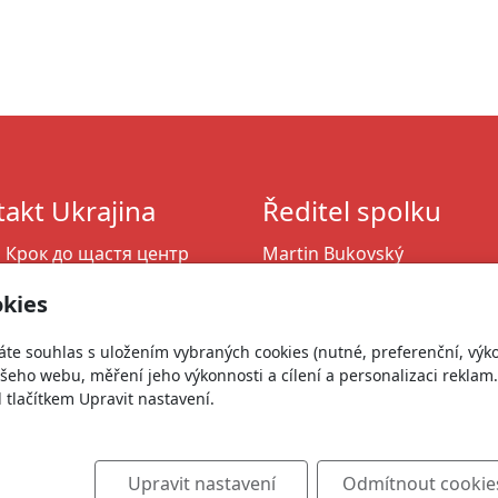
hasičském sdruž
akt Ukrajina
Ředitel spolku
 Крок до щастя
центр
Martin Bukovský
У: 464 053 84
martin@zivotnaukrajine.cz
kies
n.bukovsky@ukr.net
+420 606 761 568
64 346 261
+380 664 346 261
áte souhlas s uložením vybraných cookies (nutné, preferenční, výk
eho webu, měření jeho výkonnosti a cílení a personalizaci reklam.
lačítkem Upravit nastavení.
Upravit nastavení
Odmítnout cookie