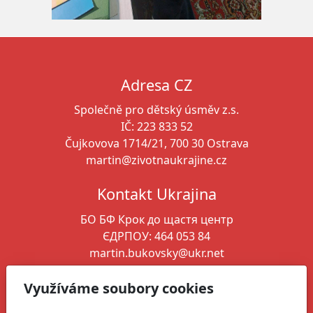
Adresa CZ
Společně pro dětský úsměv z.s.
IČ: 223 833 52
Čujkovova 1714/21, 700 30 Ostrava
martin@zivotnaukrajine.cz
Kontakt Ukrajina
БО БФ Крок до щастя
центр
ЄДРПОУ: 464 053 84
martin.bukovsky@ukr.net
+380 664 346 261
Využíváme soubory cookies
Ředitel spolku