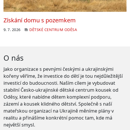
Získání domu s pozemkem
9. 7. 2026
DĚTSKÉ CENTRUM ODĚSA
O nás
Jako organizace s pevnými českými a ukrajinskými
kořeny věříme, že investice do dětí je tou nejdůležitější
investicí do budoucnosti. Naším cílem je vybudovat
stabilní Česko-ukrajinské dětské centrum kousek od
Oděsy, které nabídne dětem komplexní podporu,
zázemí a kousek klidného dětství. Společně s naší
mateřskou organizací na Ukrajině měníme plány v
realitu a přinášíme konkrétní pomoc tam, kde má
největší smysl.