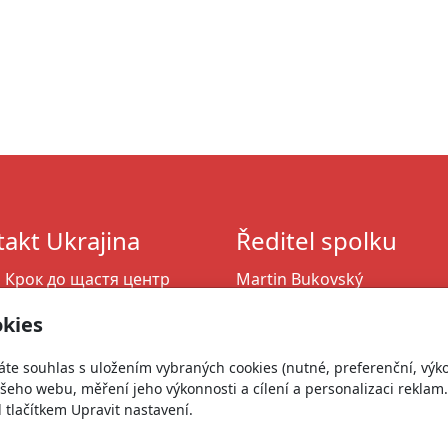
akt Ukrajina
Ředitel spolku
 Крок до щастя
центр
Martin Bukovský
У: 464 053 84
martin@zivotnaukrajine.cz
kies
n.bukovsky@ukr.net
+420 606 761 568
64 346 261
+380 664 346 261
áte souhlas s uložením vybraných cookies (nutné, preferenční, výk
eho webu, měření jeho výkonnosti a cílení a personalizaci reklam.
lačítkem Upravit nastavení.