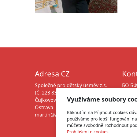
Adresa CZ
Kont
Společně pro dětský úsměv z.s.
БО БФ
IČ: 223 833 52
ЄДРПО
Využíváme soubory coo
Čujkovova 1714/21, 700 30
marti
Ostrava
+380 6
Kliknutím na Přijmout cookies dáv
martin@zivotnaukrajine.cz
používáme pro lepší fungování naš
můžete svobodně rozhodnout pod t
Prohlášení o cookies.