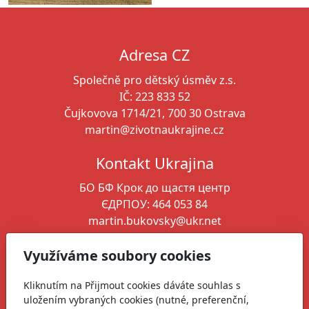
Adresa CZ
Společně pro dětský úsměv z.s.
IČ: 223 833 52
Čujkovova 1714/21, 700 30 Ostrava
martin@zivotnaukrajine.cz
Kontakt Ukrajina
БО БФ Крок до щастя
центр
ЄДРПОУ: 464 053 84
martin.bukovsky@ukr.net
+380 664 346 261
Využíváme soubory cookies
Ředitel spolku
Kliknutím na Přijmout cookies dáváte souhlas s
Martin Bukovský
uložením vybraných cookies (nutné, preferenční,