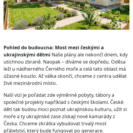
Pohled do budoucna: Most mezi českými a
ukrajinskými dětmi
Naše plány ale nekončí dnem, kdy
utichnou zbraně. Naopak – díváme se dopředu. Oděsa
leží u nádherného Černého moře a celá tato oblast má
úžasné kouzlo. Až válka skončí, chceme z centra udělat
živé mezinárodní místo.
Naší vizí je pořádat zde výměnné pobyty, tábory a
společné projekty například s českými školami. České
děti tak budou moci poznat ukrajinskou kulturu, užít si
moře a ty ukrajinské zase získají nové kamarády z
Česka. Chceme zkrátka vybudovat trvalý most
přátelství, který bude fungovat po generace.