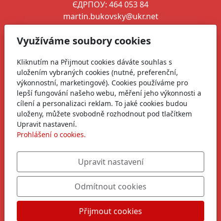
ЄДРПОУ: 464 053 84
martin.bukovsky@ukr.net
+380 664 346 261
Využíváme soubory cookies
Ředitel spolku
Kliknutím na Přijmout cookies dáváte souhlas s
Martin Bukovský
uložením vybraných cookies (nutné, preferenční,
martin@zivotnaukrajine.cz
výkonnostní, marketingové). Cookies používáme pro
+420 606 761 568
lepší fungování našeho webu, měření jeho výkonnosti a
cílení a personalizaci reklam. To jaké cookies budou
+380 664 346 261
uloženy, můžete svobodně rozhodnout pod tlačítkem
Upravit nastavení.
Sledujte nás
Prohlášení o cookies.
Upravit nastavení
Odmítnout cookies
Přijmout cookies
Copyright © 2026
|
Společně pro dětský úsměv, z.s.