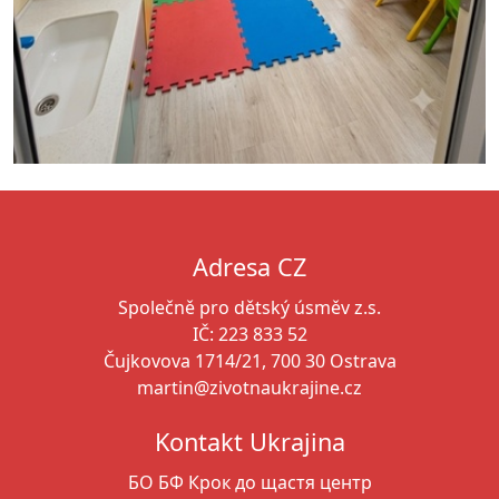
Adresa CZ
Společně pro dětský úsměv z.s.
IČ: 223 833 52
Čujkovova 1714/21, 700 30 Ostrava
martin@zivotnaukrajine.cz
Kontakt Ukrajina
БО БФ Крок до щастя
центр