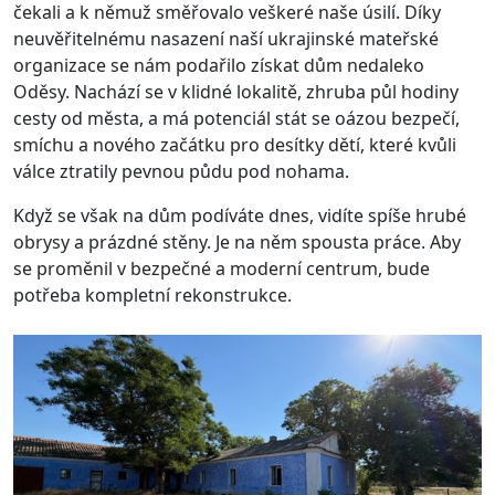
čekali a k němuž směřovalo veškeré naše úsilí. Díky
neuvěřitelnému nasazení naší ukrajinské mateřské
organizace se nám podařilo získat dům nedaleko
Oděsy. Nachází se v klidné lokalitě, zhruba půl hodiny
cesty od města, a má potenciál stát se oázou bezpečí,
smíchu a nového začátku pro desítky dětí, které kvůli
válce ztratily pevnou půdu pod nohama.
Když se však na dům podíváte dnes, vidíte spíše hrubé
obrysy a prázdné stěny. Je na něm spousta práce. Aby
se proměnil v bezpečné a moderní centrum, bude
potřeba kompletní rekonstrukce.