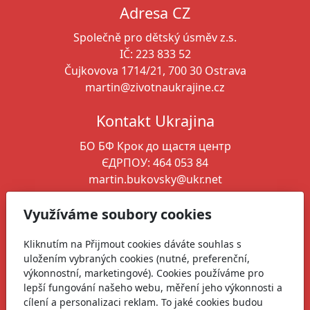
Adresa CZ
Společně pro dětský úsměv z.s.
IČ: 223 833 52
Čujkovova 1714/21, 700 30 Ostrava
martin@zivotnaukrajine.cz
Kontakt Ukrajina
БО БФ Крок до щастя
центр
ЄДРПОУ: 464 053 84
martin.bukovsky@ukr.net
+380 664 346 261
Využíváme soubory cookies
Ředitel spolku
Kliknutím na Přijmout cookies dáváte souhlas s
Martin Bukovský
uložením vybraných cookies (nutné, preferenční,
martin@zivotnaukrajine.cz
výkonnostní, marketingové). Cookies používáme pro
+420 606 761 568
lepší fungování našeho webu, měření jeho výkonnosti a
cílení a personalizaci reklam. To jaké cookies budou
+380 664 346 261